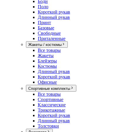
Боди
Поло
Короткий рукав
Длинный рукав
Принт
Базовые
Свободные
Приталенные
Жакеты / костюмы
Все товары
Жакеты
Блейзеры
Костюмы
Длинный рукав
Короткий рукав
Офисные
Спортивные комплекты
Все товары
Спортивные
Классические
Трикотажные
Короткий рукав
Длинный рукав
Толстовки