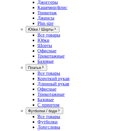
Джоггеры
Кашемир/флис
Трикотаж
Джинсы
Plus size
Юбки / Шорты
Все товары
Юбки
Шорты
Офисные
Трикотажные
Базовые
Платья
Все товары
Короткий рукав
Длинный рукав
Офисные
Трикотажные
Базовые
С принтом
Футболки / боди
Все товары
Футболки
Лонгсливы