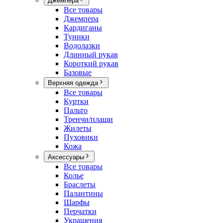
Джемпера
Все товары
Джемпера
Кардиганы
Туники
Водолазки
Длинный рукав
Короткий рукав
Базовые
Верхняя одежда
Все товары
Куртки
Пальто
Тренчи/плащи
Жилеты
Пуховики
Кожа
Аксессуары
Все товары
Колье
Браслеты
Палантины
Шарфы
Перчатки
Украшения