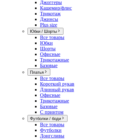
Джоггеры
Кашемир/флис
Трикотаж
Джинсы
Plus size
Юбки / Шорты
Все товары
Юбки
Шорты
Офисные
Трикотажные
Базовые
Платья
Все товары
Короткий рукав
Длинный рукав
Офисные
Трикотажные
Базовые
С принтом
Футболки / боди
Все товары
Футболки
Лонгсливы