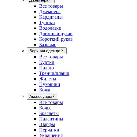
Джемпера
Все товары
Джемпера
Кардиганы
Туники
Водолазки
Длинный рукав
Короткий рукав
Базовые
Верхняя одежда
Все товары
Куртки
Пальто
Тренчи/плащи
Жилеты
Пуховики
Кожа
Аксессуары
Все товары
Колье
Браслеты
Палантины
Шарфы
Перчатки
Украшения