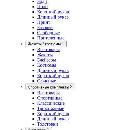
Боди
Поло
Короткий рукав
Длинный рукав
Принт
Базовые
Свободные
Приталенные
Жакеты / костюмы
Все товары
Жакеты
Блейзеры
Костюмы
Длинный рукав
Короткий рукав
Офисные
Спортивные комплекты
Все товары
Спортивные
Классические
Трикотажные
Короткий рукав
Длинный рукав
Толстовки