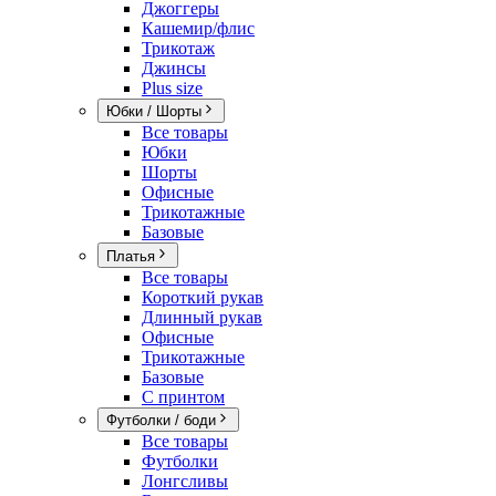
Джоггеры
Кашемир/флис
Трикотаж
Джинсы
Plus size
Юбки / Шорты
Все товары
Юбки
Шорты
Офисные
Трикотажные
Базовые
Платья
Все товары
Короткий рукав
Длинный рукав
Офисные
Трикотажные
Базовые
С принтом
Футболки / боди
Все товары
Футболки
Лонгсливы