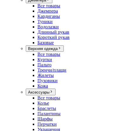
Джемпера
Все товары
Джемпера
Кардиганы
Туники
Водолазки
Длинный рукав
Короткий рукав
Базовые
Верхняя одежда
Все товары
Куртки
Пальто
Тренчи/плащи
Жилеты
Пуховики
Кожа
Аксессуары
Все товары
Колье
Браслеты
Палантины
Шарфы
Перчатки
Украшения