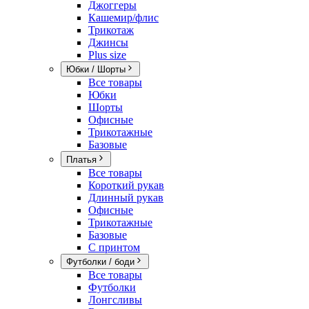
Джоггеры
Кашемир/флис
Трикотаж
Джинсы
Plus size
Юбки / Шорты
Все товары
Юбки
Шорты
Офисные
Трикотажные
Базовые
Платья
Все товары
Короткий рукав
Длинный рукав
Офисные
Трикотажные
Базовые
С принтом
Футболки / боди
Все товары
Футболки
Лонгсливы