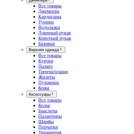
Джемпера
Все товары
Джемпера
Кардиганы
Туники
Водолазки
Длинный рукав
Короткий рукав
Базовые
Верхняя одежда
Все товары
Куртки
Пальто
Тренчи/плащи
Жилеты
Пуховики
Кожа
Аксессуары
Все товары
Колье
Браслеты
Палантины
Шарфы
Перчатки
Украшения